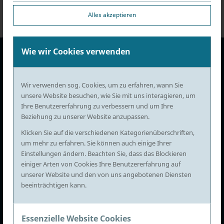
Alles akzeptieren
Wie wir Cookies verwenden
Albrecht Rechtsanwaltskanzlei
Unter den Linden 10
Im Römischen Hof
Wir verwenden sog. Cookies, um zu erfahren, wann Sie
10117 Berlin
unsere Website besuchen, wie Sie mit uns interagieren, um
Albrecht Rechtsanwaltskanzlei
Ihre Benutzererfahrung zu verbessern und um Ihre
Unter den Linden 10
Beziehung zu unserer Website anzupassen.
Im Römischen Hof
10117 Berlin
Klicken Sie auf die verschiedenen Kategorienüberschriften,
+49 (0) 700 140 254
um mehr zu erfahren. Sie können auch einige Ihrer
info@albrecht-kanzlei.de
Einstellungen ändern. Beachten Sie, dass das Blockieren
+49 (0) 700 140 254
einiger Arten von Cookies Ihre Benutzererfahrung auf
unserer Website und den von uns angebotenen Diensten
info@albrecht-kanzlei.de
beeinträchtigen kann.
Sie erreichen uns
Mo – Fr: 9:00 – 18:00 Uhr
Sie erreichen uns
Mo – Fr: 9:00 – 18:00 Uhr
Essenzielle Website Cookies