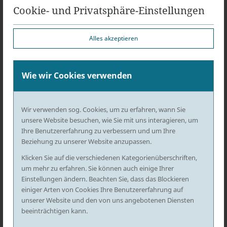
Cookie- und Privatsphäre-Einstellungen
ng nach § 51 BRAO:
Alles akzeptieren
HDI Versicherung AG
HDI-Platz 1
30659 Hannover
Wie wir Cookies verwenden
Räumlicher Geltungsbereich:
im gesamten Bundesgebiet
Wir verwenden sog. Cookies, um zu erfahren, wann Sie
unsere Website besuchen, wie Sie mit uns interagieren, um
Verantwortlicher i.S.d. § 55
Ihre Benutzererfahrung zu verbessern und um Ihre
Beziehung zu unserer Website anzupassen.
Abs. 2 RStV für die
Klicken Sie auf die verschiedenen Kategorienüberschriften,
journalistisch-
um mehr zu erfahren. Sie können auch einige Ihrer
Einstellungen ändern. Beachten Sie, dass das Blockieren
redaktionellen Inhalte:
einiger Arten von Cookies Ihre Benutzererfahrung auf
unserer Website und den von uns angebotenen Diensten
beeinträchtigen kann.
Rechtsanwalt Roland Bernhard Albrecht