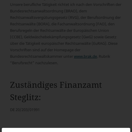
Unsere berufliche Tätigkeit richtet ich nach den Vorschriften der
Bundesrechtsanwaltsordnung (BRAO), dem
Rechtsanwaltsvergütungsgesetz (RVG), der Berufsordnung der
Rechtsanwälte (BORA), die Fachanwaltsordnung (FAO), den
Berufsregeln der Rechtsanwälte der Europäischen Union
(CCBE), Geldwäschebekämpfungsgesetz (GwG) sowie Gesetz
über die Tätigkeit europäischer Rechtsanwälte (EuRAG). Diese
Vorschriften sind auf der Homepage der
Bundesrechtsanwaltskammer unter
www.brak.de
, Rubrik
“Berufsrecht” nachzulesen.
Zuständiges Finanzamt
Steglitz:
DE 20/203/01991
Berufshaftpflichtversicheru