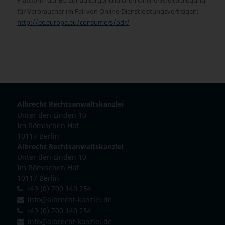
für Verbraucher im Fall von Online-Dienstleistungsverträgen:
http://ec.europa.eu/consumers/odr/
Albrecht Rechtsanwaltskanzlei
Unter den Linden 10
Im Römischen Hof
10117 Berlin
Albrecht Rechtsanwaltskanzlei
Unter den Linden 10
Im Römischen Hof
10117 Berlin
+49 (0) 700 140 254
info@albrecht-kanzlei.de
+49 (0) 700 140 254
info@albrecht-kanzlei.de