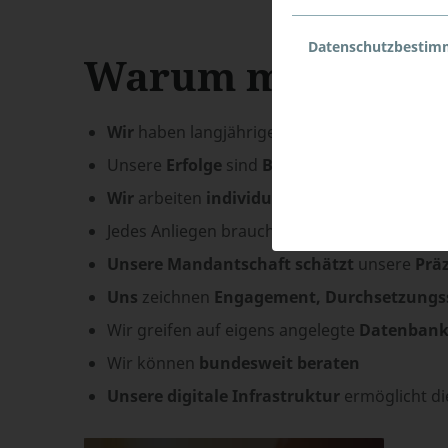
Datenschutzbesti
Warum mit uns?
Wir
haben langjährige
Erfahrung
und sind a
Unsere
Erfolge
sind
Bestätigung
unseres
ho
Wir
arbeiten
individualisiert
,
innovativ
un
Jedes Anliegen braucht
fachliches
und
außer
Unsere Mandantschaft schätzt
unsere
Präz
Uns
zeichnen
Engagement, Durchsetzungss
Wir greifen auf eigens angelegte
Datenban
Wir können
bundesweit
beraten
Unsere
digitale Infrastruktur
ermöglicht d