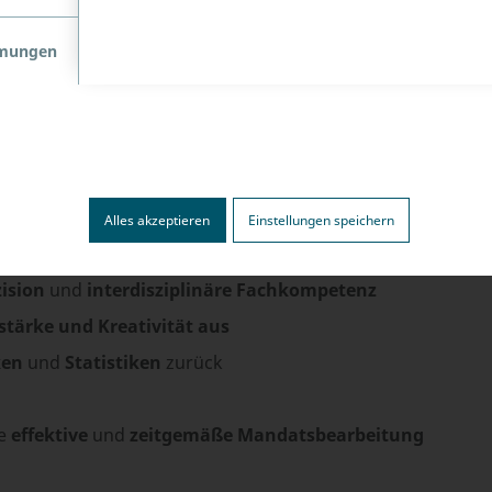
mmungen
uf
Prüfungsanfechtungen
spezialisiert
hen Anspruchs
d
kompetent
Alles akzeptieren
Einstellungen speichern
fachliches
Fingerspitzengefühl
ision
und
interdisziplinäre Fachkompetenz
tärke und Kreativität aus
ken
und
Statistiken
zurück
ie
effektive
und
zeitgemäße Mandatsbearbeitung