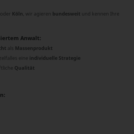
oder
Köln
, wir agieren
bundesweit
und kennen Ihre
siertem Anwalt:
cht
als
Massenprodukt
elfalles eine
individuelle Strategie
tliche
Qualität
n: