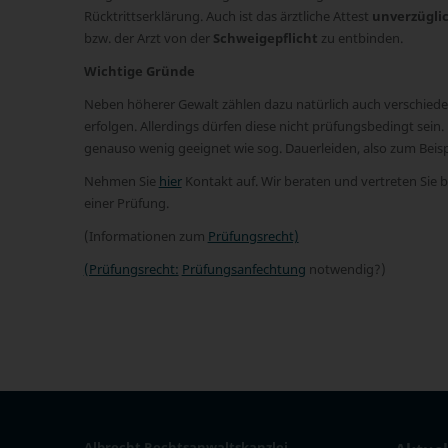
Rücktrittserklärung. Auch ist das ärztliche Attest
unverzügli
bzw. der Arzt von der
Schweigepflicht
zu entbinden.
Wichtige Gründe
Neben höherer Gewalt zählen dazu natürlich auch verschied
erfolgen. Allerdings dürfen diese nicht prüfungsbedingt sein
genauso wenig geeignet wie sog. Dauerleiden, also zum Beisp
Nehmen Sie
hier
Kontakt auf. Wir beraten und vertreten Sie 
einer Prüfung.
(Informationen zum
Prüfungsrecht)
(Prüfungsrecht:
Prüfungsanfechtung
notwendig?)
Albrecht Rechtsanwaltskanzlei