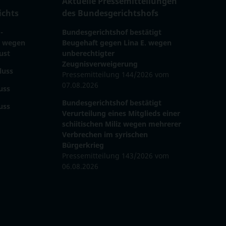
Aktuelle Pressemitteilungen
ichts
des Bun­des­ge­richts­hofs
-
Bundesgerichtshof bestätigt
t wegen
Beugehaft gegen Lina E. wegen
ust
unberechtigter
Zeugnisverweigerung
luss
Pressemitteilung 144/2026 vom
07.08.2026
uss
Bundesgerichtshof bestätigt
uss
Verurteilung eines Mitglieds einer
schiitischen Miliz wegen mehrerer
Verbrechen im syrischen
Bürgerkrieg
Pressemitteilung 143/2026 vom
06.08.2026