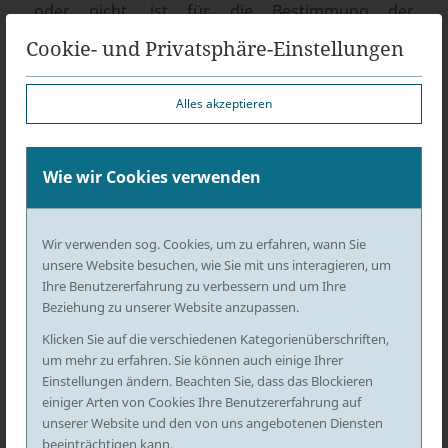
oder nicht, ist für die Bestimmung der
Mangelfreiheit der Wohnung nicht erforderlich.
Cookie- und Privatsphäre-Einstellungen
Im Weiteren ließ das Gericht die Frage offen,
welches Ausmaß an Silberfischbefall konkret
Alles akzeptieren
notwendig gewesen wäre, um einen Sachmangel
im Ausnahmefall überhaupt begründen zu
Wie wir Cookies verwenden
können. Ein sich darauf beziehender erheblicher
Befall mit Silberfischen habe die Klägerin nicht
geltend gemacht. Dieser Beweislast kam sie
Wir verwenden sog. Cookies, um zu erfahren, wann Sie
unsere Website besuchen, wie Sie mit uns interagieren, um
gerade nicht nach. Der Klägerin fielen erste
Ihre Benutzererfahrung zu verbessern und um Ihre
Anzeichen für den Silberfischbefall erst mehrere
Beziehung zu unserer Website anzupassen.
Wochen nach der Übergabe auf, was stark für
Klicken Sie auf die verschiedenen Kategorienüberschriften,
eine bis dato unauffällige und nicht
um mehr zu erfahren. Sie können auch einige Ihrer
mangelrelevante Population sprechen würde.
Einstellungen ändern. Beachten Sie, dass das Blockieren
Auch hinzugezogene Sachverständigengutachten
einiger Arten von Cookies Ihre Benutzererfahrung auf
unserer Website und den von uns angebotenen Diensten
hielten es für möglich, dass sich die
beeinträchtigen kann.