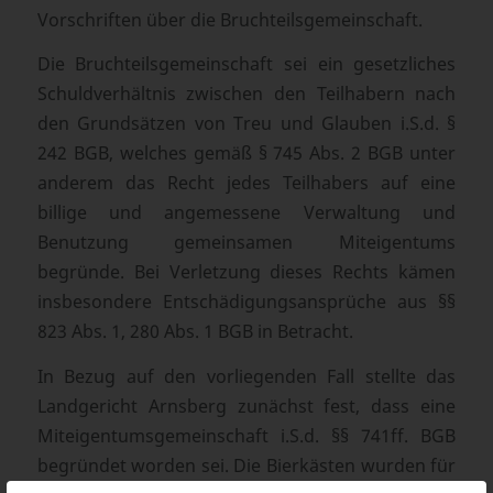
Vorschriften über die Bruchteilsgemeinschaft.
Die Bruchteilsgemeinschaft sei ein gesetzliches
Schuldverhältnis zwischen den Teilhabern nach
den Grundsätzen von Treu und Glauben i.S.d. §
242 BGB, welches gemäß § 745 Abs. 2 BGB unter
anderem das Recht jedes Teilhabers auf eine
billige und angemessene Verwaltung und
Benutzung gemeinsamen Miteigentums
begründe. Bei Verletzung dieses Rechts kämen
insbesondere Entschädigungsansprüche aus §§
823 Abs. 1, 280 Abs. 1 BGB in Betracht.
In Bezug auf den vorliegenden Fall stellte das
Landgericht Arnsberg zunächst fest, dass eine
Miteigentumsgemeinschaft i.S.d. §§ 741ff. BGB
begründet worden sei. Die Bierkästen wurden für