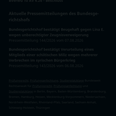
BVerwG 10 AV 4.26 - Beschluss
Aktuelle Pressemitteilungen des Bun­des­ge­
richts­hofs
Bundesgerichtshof bestätigt Beugehaft gegen Lina E.
wegen unberechtigter Zeugnisverweigerung
Pressemitteilung 144/2026 vom 07.08.2026
Bundesgerichtshof bestätigt Verurteilung eines
Mitglieds einer schiitischen Miliz wegen mehrerer
Verbrechen im syrischen Bürgerkrieg
Pressemitteilung 143/2026 vom 06.08.2026
Prüfungsrecht,
Prüfungsanfechtung,
Studienplatzklage
Bundesweit
Rechtsanwalt für
Prüfungsrecht,
Prüfungsanfechtung
und
Studienplatzklage
in Berlin, Bayern, Baden-Württemberg, Brandenburg,
Bremen, Hamburg, Hessen, Mecklenburg-Vorpommern, Niedersachsen,
Nordrhein-Westfalen, Rheinland-Pfalz, Saarland, Sachsen-Anhalt,
Schleswig-Holstein, Thüringen