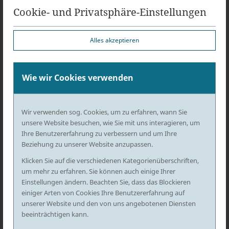
die Reisegemeinschaft erworben. Dies sollte im
Cookie- und Privatsphäre-Einstellungen
Rahmen des gemeinschaftlichen Umtrunks allen
Beteiligten zugute kommen.
Alles akzeptieren
Eine Eigentumsaufgabe gemäß § 959 BGB durch
das Wegwerfen des Korkens sei nicht ersichtlich.
Das Landgericht begründete dies damit, dass ein
Wie wir Cookies verwenden
einzelner Teilnehmer einer Reisegruppe nicht
einseitig einen Verzicht für die gesamte
Wir verwenden sog. Cookies, um zu erfahren, wann Sie
Bruchteilsgemeinschaft erklären könne. Vielmehr
unsere Website besuchen, wie Sie mit uns interagieren, um
bedürfe es eines Beschlusses aller Teilhaber,
Ihre Benutzererfahrung zu verbessern und um Ihre
Beziehung zu unserer Website anzupassen.
welcher aber im konkreten Einzelfall gerade nicht
vorgelegen habe. Zumal sich der in Rede
Klicken Sie auf die verschiedenen Kategorienüberschriften,
um mehr zu erfahren. Sie können auch einige Ihrer
stehende Kronkorken auch noch für alle
Einstellungen ändern. Beachten Sie, dass das Blockieren
Beteiligten in greifbarer Nähe befand. Die
einiger Arten von Cookies Ihre Benutzererfahrung auf
gleichermaßen erforderliche Besitzaufgabe
unserer Website und den von uns angebotenen Diensten
würde nicht vorliegen.
beeinträchtigen kann.